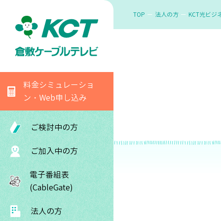
TOP
法人の方
KCT光ビジ
料金シミュレーショ
ン・Web申し込み
ご検討中の方
ご加入中の方
電子番組表
(CableGate)
法人の方