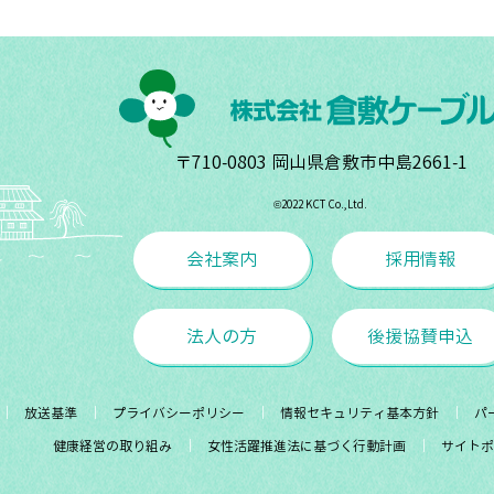
〒710-0803 岡山県倉敷市中島2661-1
©︎2022 KCT Co.,Ltd.
会社案内
採用情報
法人の方
後援協賛申込
放送基準
プライバシーポリシー
情報セキュリティ基本方針
パ
健康経営の取り組み
女性活躍推進法に基づく行動計画
サイトポ