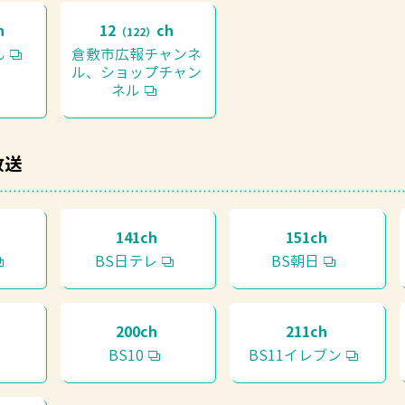
h
12
ch
（122）
ん
倉敷市広報チャンネ
ル、ショップチャン
ネル
放送
141ch
151ch
BS日テレ
BS朝日
200ch
211ch
BS10
BS11イレブン