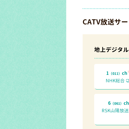
CATV放送サ
地上デジタル
1
ch
（011）
NHK総合
6
c
（061）
RSK山陽放送