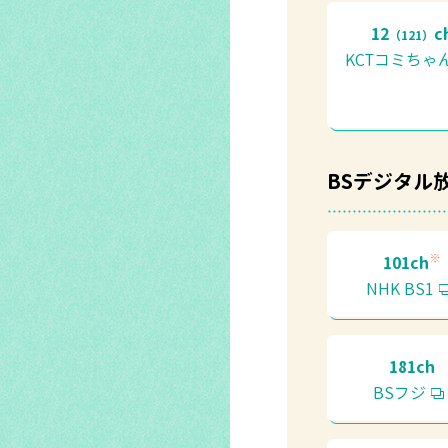
12
c
（121）
KCTコミちゃ
BSデジタル
※
101ch
NHK BS1
181ch
BSフジ