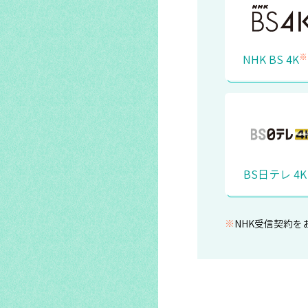
※
NHK BS 4K
BS日テレ 4K
※
NHK受信契約を