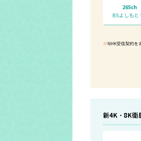
265ch
BSよしもと
※
NHK受信契約を
新4K・8K衛