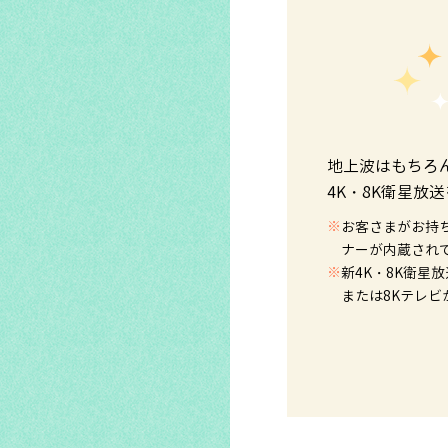
地上波はもちろ
4K・8K衛星放
※
お客さまがお持
ナーが内蔵され
※
新4K・8K衛星
または8Kテレビ