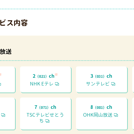
ービス内容
放送
※
※
2
ch
3
ch
（021）
（031）
NHK Eテレ
サンテレビ
h
7
ch
8
ch
（071）
（081）
TSCテレビせとう
OHK岡山放送
ち