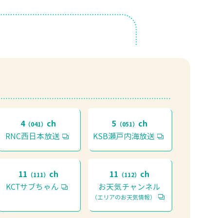
4
ch
5
ch
（041）
（051）
RNC西日本放送
KSB瀬戸内海放送
11
ch
11
ch
（111）
（112）
KCTサブちゃん
お天気チャンネル
（エリアのお天気情報）