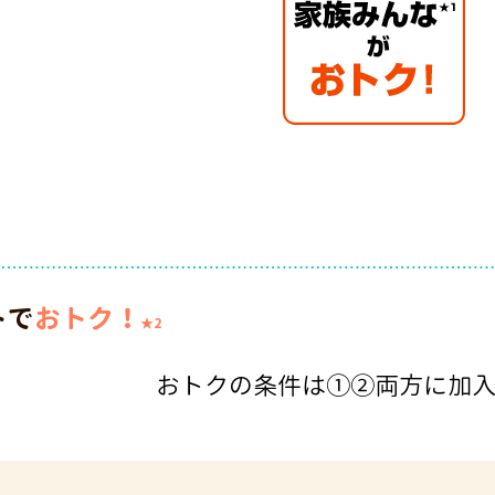
トで
おトク！
★2
おトクの条件は①②両方に加