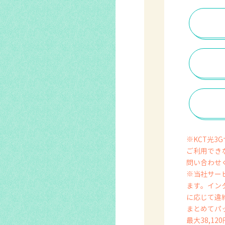
※KCT光3G
ご利用でき
問い合わせ
※当社サー
ます。イン
に応じて違
まとめてパ
最大38,1