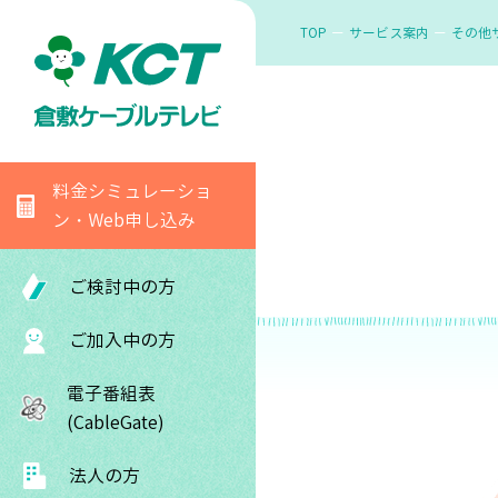
TOP
サービス案内
その他
料金シミュレーショ
ン・Web申し込み
ご検討中の方
ご加入中の方
電子番組表
(CableGate)
法人の方