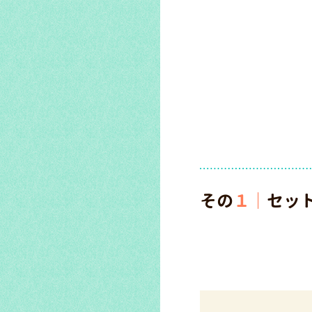
その
１｜
セッ