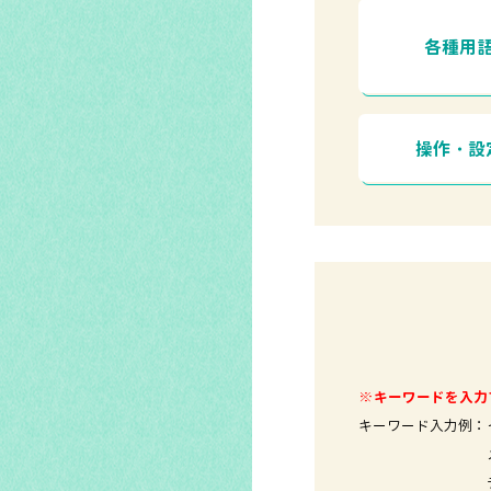
各種用
操作・設
※キーワードを入力
キーワード入力例：
メールソ
テレビ 