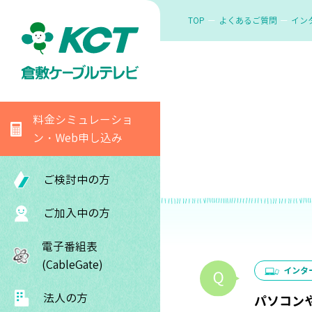
TOP
よくあるご質問
イン
料金シミュレーショ
ン・Web申し込み
ご検討中の方
ご加入中の方
電子番組表
(CableGate)
インタ
法人の方
パソコン