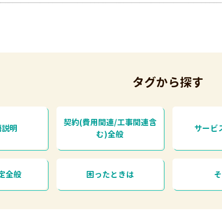
タグから探す
契約(費用関連/工事関連含
語説明
サービ
む)全般
定全般
困ったときは