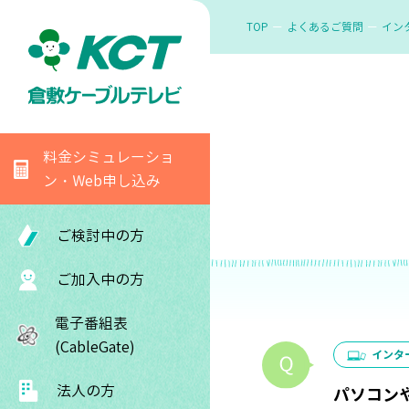
TOP
よくあるご質問
イン
料金シミュレーショ
ン・Web申し込み
ご検討中の方
ご加入中の方
電子番組表
(CableGate)
インタ
法人の方
パソコン