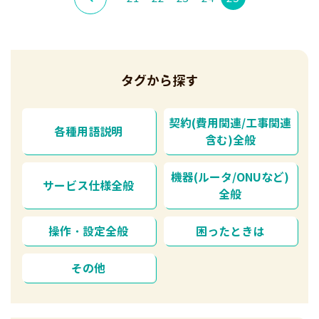
タグから探す
契約(費用関連/工事関連
各種用語説明
含む)全般
機器(ルータ/ONUなど)
サービス仕様全般
全般
操作・設定全般
困ったときは
その他