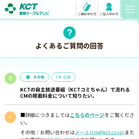
ご検討中の方
ご加入中の方
よくあるご質問の回答
その他
CM･広告
KCTの自主放送番組（KCTコミちゃん）で流れる
CMの掲載料金について知りたい。
■詳細につきましては
こちらのページ
をご覧くださ
い。
その他：お問い合わせは
メール(cm@kct.co.jp)
また