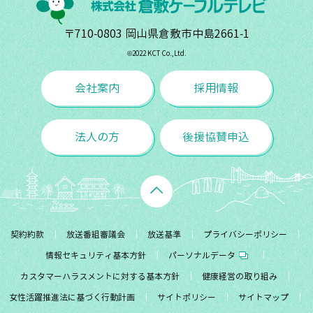
〒710-0803 岡山県倉敷市中島2661-1
©︎2022 KCT Co.,Ltd.
会社案内
採用情報
法人の方
後援協賛申込
契約約款
放送番組審議会
放送基準
プライバシーポリシー
情報セキュリティ基本方針
パーソナルデータ
カスタマーハラスメントに対する基本方針
健康経営の取り組み
女性活躍推進法に基づく行動計画
サイトポリシー
サイトマップ