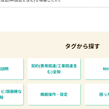
ル放送(4K放送を含む)を視聴したい。
タグから探す
契約(費用関連/工事関連含
語説明
N
む)全般
レビ/録画機な
機器操作・設定
困っ
全般