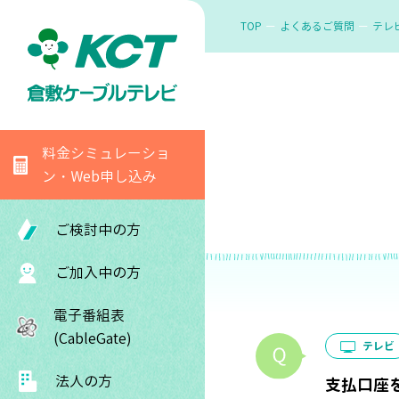
TOP
よくあるご質問
テレ
料金シミュレーショ
ン・Web申し込み
ご検討中の方
ご加入中の方
電子番組表
(CableGate)
テレビ
法人の方
支払口座