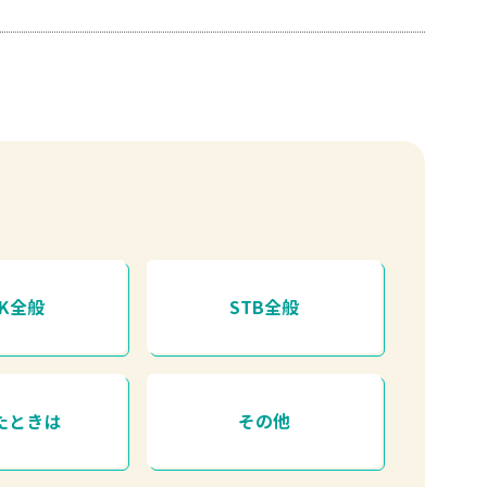
HK全般
STB全般
たときは
その他