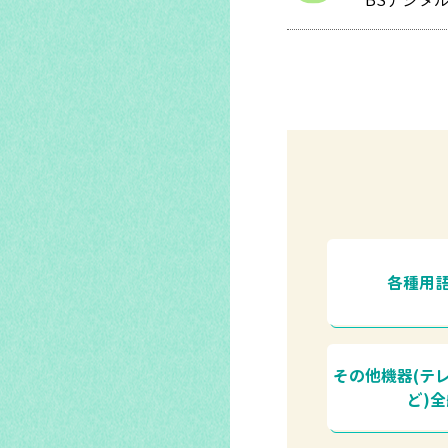
BSデジタ
各種用
その他機器(テ
ど)