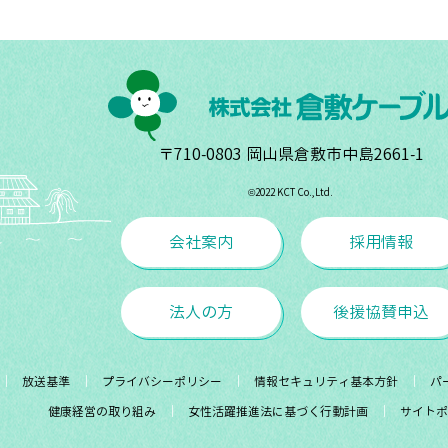
〒710-0803 岡山県倉敷市中島2661-1
©︎2022 KCT Co.,Ltd.
会社案内
採用情報
法人の方
後援協賛申込
放送基準
プライバシーポリシー
情報セキュリティ基本方針
パ
健康経営の取り組み
女性活躍推進法に基づく行動計画
サイトポ