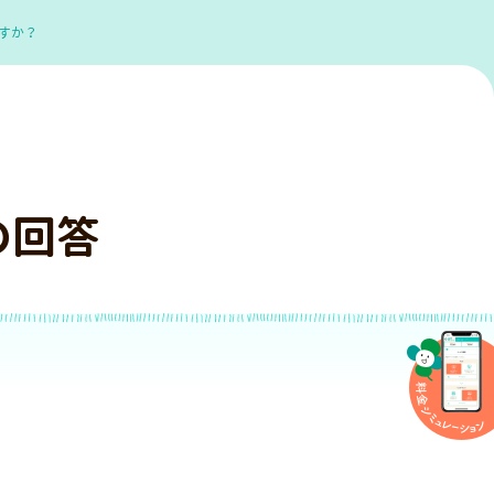
すか？
の回答