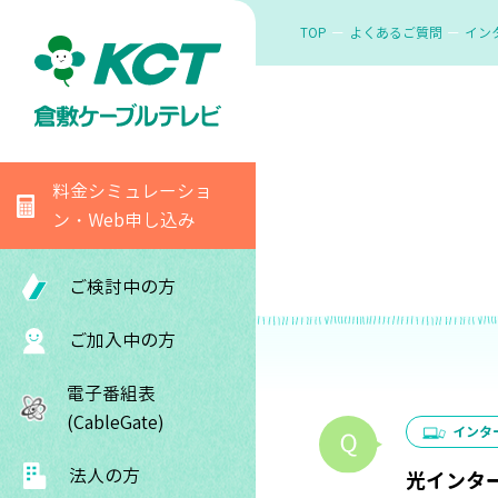
TOP
よくあるご質問
イン
料金シミュレーショ
ン・Web申し込み
ご検討中の方
ご加入中の方
電子番組表
(CableGate)
インタ
法人の方
光インタ