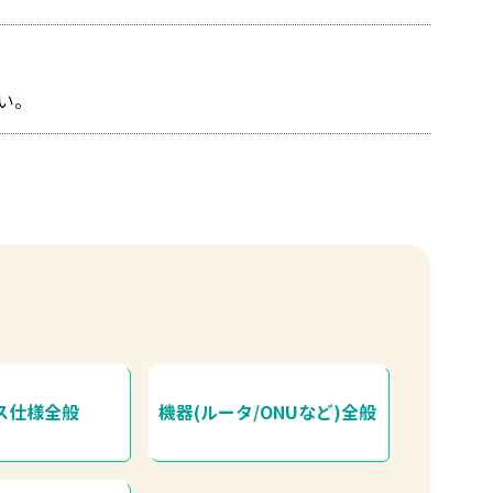
い。
ス仕様全般
機器(ルータ/ONUなど)全般