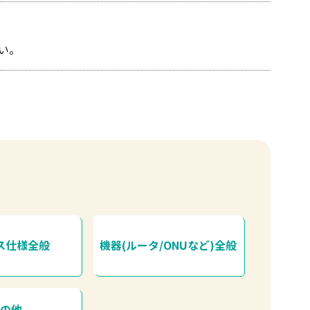
い。
ス仕様全般
機器(ルータ/ONUなど)全般