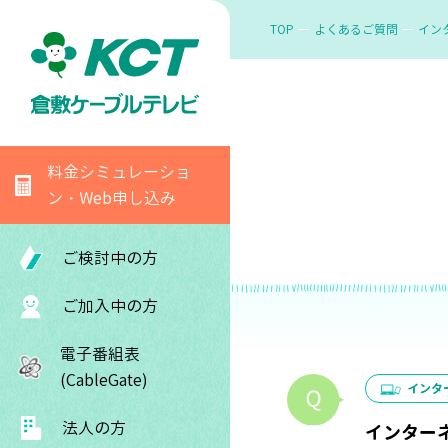
TOP
よくあるご質問
イン
料金シミュレーショ
ン・Web申し込み
ご検討中の方
ご加入中の方
電子番組表
(CableGate)
インタ
法人の方
インター