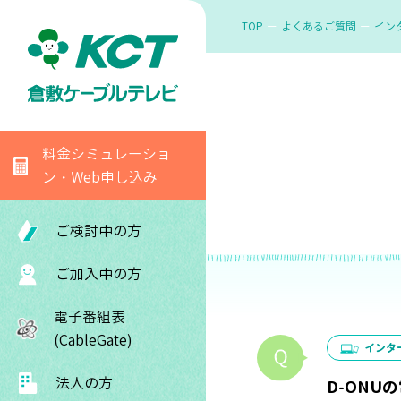
TOP
よくあるご質問
イン
料金シミュレーショ
ン・Web申し込み
ご検討中の方
ご加入中の方
電子番組表
(CableGate)
インタ
法人の方
D-ONU