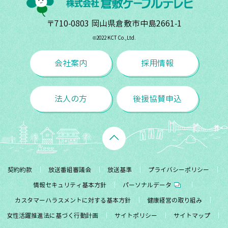
〒710-0803 岡山県倉敷市中島2661-1
©︎2022 KCT Co.,Ltd.
会社案内
採用情報
法人の方
後援協賛申込
契約約款
放送番組審議会
放送基準
プライバシーポリシー
情報セキュリティ基本方針
パーソナルデータ
カスタマーハラスメントに対する基本方針
健康経営の取り組み
女性活躍推進法に基づく行動計画
サイトポリシー
サイトマップ