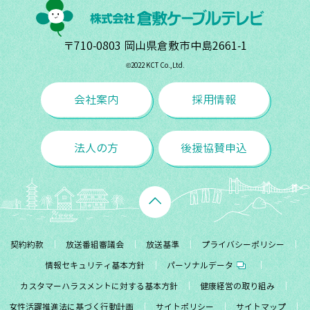
〒710-0803 岡山県倉敷市中島2661-1
©︎2022 KCT Co.,Ltd.
会社案内
採用情報
法人の方
後援協賛申込
契約約款
放送番組審議会
放送基準
プライバシーポリシー
情報セキュリティ基本方針
パーソナルデータ
カスタマーハラスメントに対する基本方針
健康経営の取り組み
女性活躍推進法に基づく行動計画
サイトポリシー
サイトマップ