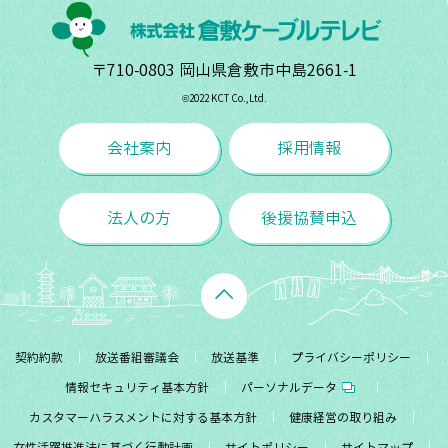
〒710-0803 岡山県倉敷市中島2661-1
©︎2022 KCT Co.,Ltd.
会社案内
採用情報
法人の方
後援協賛申込
契約約款
放送番組審議会
放送基準
プライバシーポリシー
情報セキュリティ基本方針
パーソナルデータ
カスタマーハラスメントに対する基本方針
健康経営の取り組み
女性活躍推進法に基づく行動計画
サイトポリシー
サイトマップ