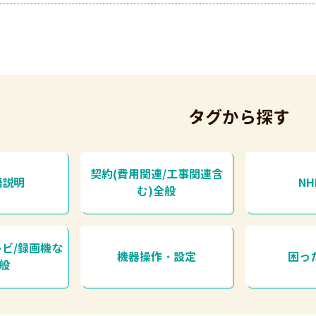
タグから探す
契約(費用関連/工事関連含
語説明
N
む)全般
レビ/録画機な
機器操作・設定
困っ
全般