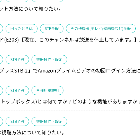
セット方法について知りたい。
困ったときは
STB全般
その他機器(テレビ/録画機など)全般
ド(E203)【現在、このチャンネルは放送を休止しています。
STB全般
機器操作・設定
プラスSTB-2」でAmazonプライムビデオの初回ログイン方
STB全般
各種用語説明
ットトップボックス)とは何ですか？どのような機能がありますか
STB全般
機器操作・設定
送の視聴方法について知りたい。