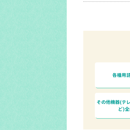
各種用
その他機器(テ
ど)