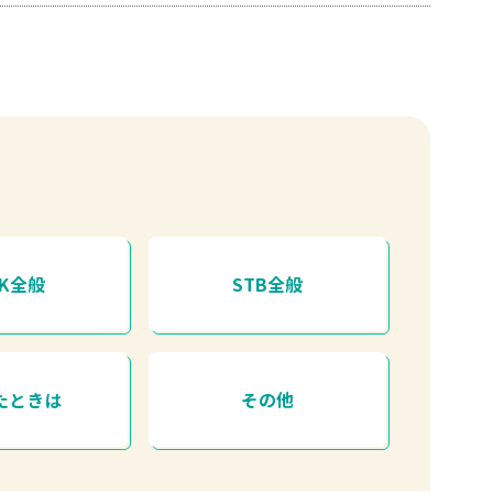
HK全般
STB全般
たときは
その他