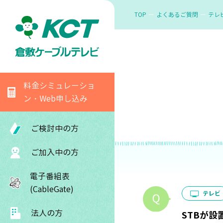
TOP
よくあるご質問
テレ
料金シミュレーショ
ン・Web申し込み
ご検討中の方
ご加入中の方
電子番組表
(CableGate)
テレビ
法人の方
STBが