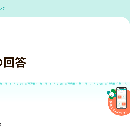
か？
の回答
？