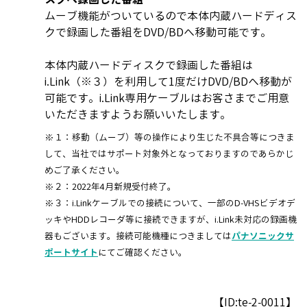
ムーブ機能がついているので本体内蔵ハードディス
クで録画した番組をDVD/BDへ移動可能です。
本体内蔵ハードディスクで録画した番組は
i.Link（※３）を利用して1度だけDVD/BDへ移動が
可能です。i.Link専用ケーブルはお客さまでご用意
いただきますようお願いいたします。
※１：移動（ムーブ）等の操作により生じた不具合等につきま
して、当社ではサポート対象外となっておりますのであらかじ
めご了承ください。
※２：2022年4月新規受付終了。
※３：i.Linkケーブルでの接続について、一部のD-VHSビデオデ
ッキやHDDレコーダ等に接続できますが、i.Link未対応の録画機
器もございます。接続可能機種につきましては
パナソニックサ
ポートサイト
にてご確認ください。
【ID:te-2-0011】