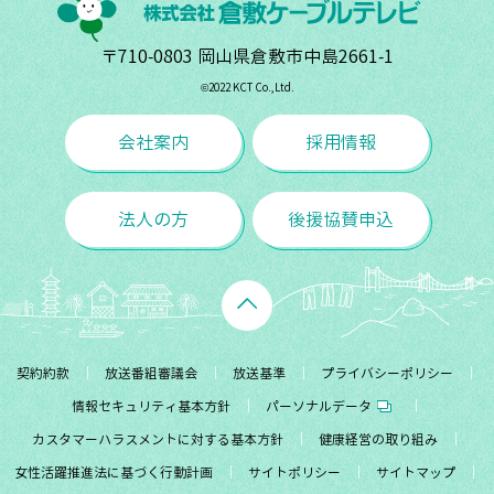
〒710-0803 岡山県倉敷市中島2661-1
©︎2022 KCT Co.,Ltd.
会社案内
採用情報
法人の方
後援協賛申込
契約約款
放送番組審議会
放送基準
プライバシーポリシー
情報セキュリティ基本方針
パーソナルデータ
カスタマーハラスメントに対する基本方針
健康経営の取り組み
女性活躍推進法に基づく行動計画
サイトポリシー
サイトマップ