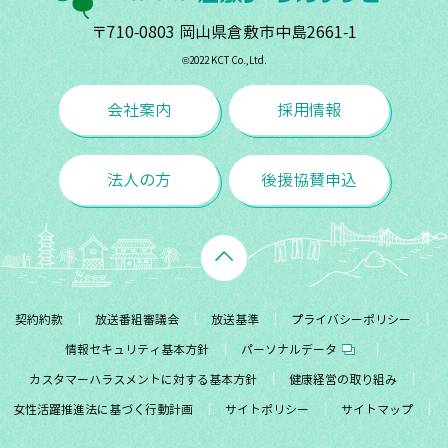
〒710-0803 岡山県倉敷市中島2661-1
©︎2022 KCT Co.,Ltd.
会社案内
採用情報
法人の方
後援協賛申込
契約約款
放送番組審議会
放送基準
プライバシーポリシー
情報セキュリティ基本方針
パーソナルデータ
カスタマーハラスメントに対する基本方針
健康経営の取り組み
女性活躍推進法に基づく行動計画
サイトポリシー
サイトマップ