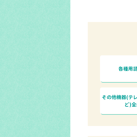
各種用
その他機器(テ
ど)