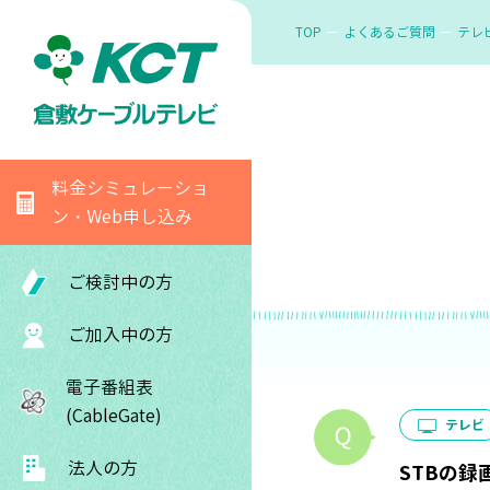
TOP
よくあるご質問
テレ
料金シミュレーショ
ン・Web申し込み
ご検討中の方
ご加入中の方
電子番組表
(CableGate)
テレビ
法人の方
STBの