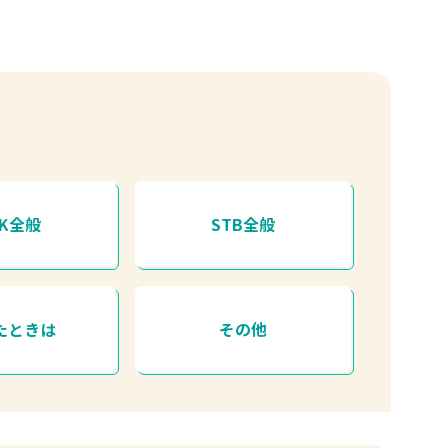
HK全般
STB全般
たときは
その他