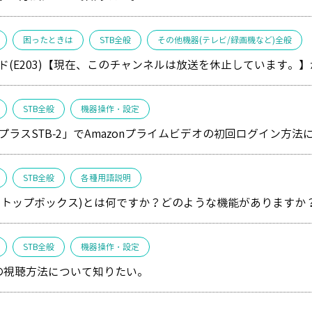
困ったときは
STB全般
その他機器(テレビ/録画機など)全般
ド(E203)【現在、このチャンネルは放送を休止しています。
STB全般
機器操作・設定
プラスSTB-2」でAmazonプライムビデオの初回ログイン方
STB全般
各種用語説明
ットトップボックス)とは何ですか？どのような機能がありますか
STB全般
機器操作・設定
送の視聴方法について知りたい。