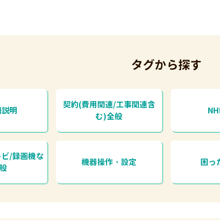
タグから探す
契約(費用関連/工事関連含
語説明
N
む)全般
レビ/録画機な
機器操作・設定
困っ
全般