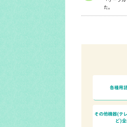
「ケーブル
た。
各種用
その他機器(テ
ど)