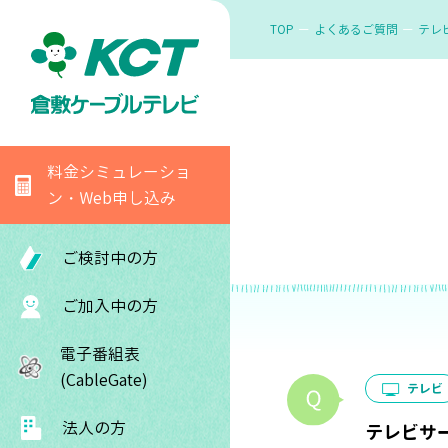
TOP
よくあるご質問
テレ
料金シミュレーショ
ン・Web申し込み
ご検討中の方
ご加入中の方
電子番組表
(CableGate)
テレビ
法人の方
テレビサ