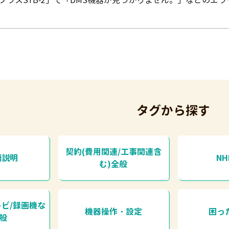
プラスSTB-2」で「DMS機器が見つかりません。」などのエ
タグから探す
契約(費用関連/工事関連含
語説明
N
む)全般
レビ/録画機な
機器操作・設定
困っ
全般