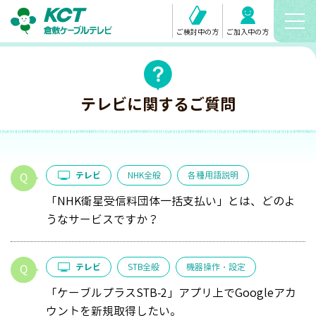
ご検討中の方
ご加入中の方
テレビに関するご質問
テレビ
NHK全般
各種用語説明
「NHK衛星受信料団体一括支払い」とは、どのよ
うなサービスですか？
テレビ
STB全般
機器操作・設定
「ケーブルプラスSTB-2」アプリ上でGoogleアカ
ウントを新規取得したい。