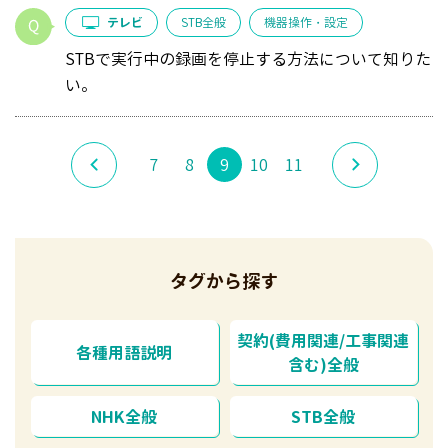
テレビ
STB全般
機器操作・設定
STBで実行中の録画を停止する方法について知りた
い。
7
8
9
10
11
タグから探す
契約(費用関連/工事関連
各種用語説明
含む)全般
NHK全般
STB全般