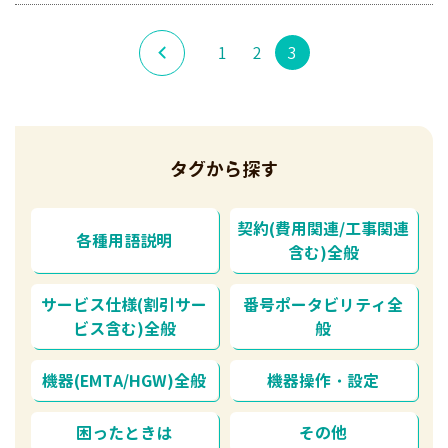
1
2
3
タグから探す
契約(費用関連/工事関連
各種用語説明
含む)全般
サービス仕様(割引サー
番号ポータビリティ全
ビス含む)全般
般
機器(EMTA/HGW)全般
機器操作・設定
困ったときは
その他