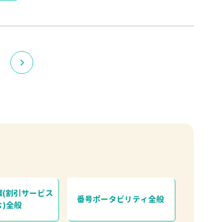
？
様(割引サービス
番号ポータビリティ全般
む)全般