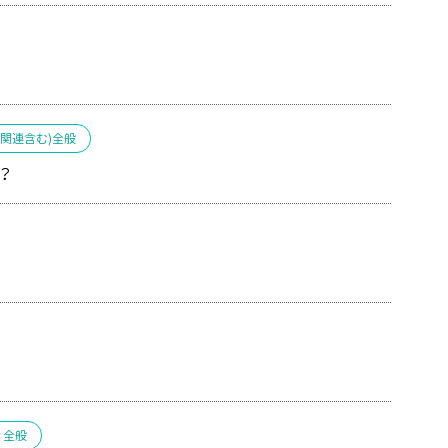
事関連含む)全般
？
ィ全般