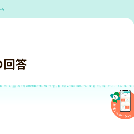
い。
の回答