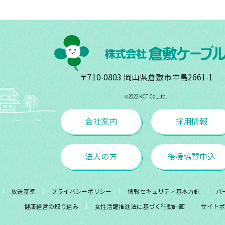
〒710-0803 岡山県倉敷市中島2661-1
©︎2022 KCT Co.,Ltd.
会社案内
採用情報
法人の方
後援協賛申込
放送基準
プライバシーポリシー
情報セキュリティ基本方針
パ
健康経営の取り組み
女性活躍推進法に基づく行動計画
サイトポ