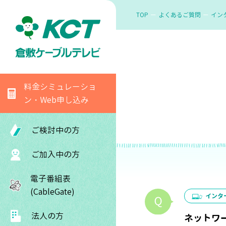
TOP
よくあるご質問
イン
料金シミュレーショ
ン・Web申し込み
ご検討中の方
ご加入中の方
電子番組表
(CableGate)
インタ
法人の方
ネットワ