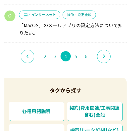
インターネット
操作・設定全般
「MacOS」のメールアプリの設定方法について知
りたい。
2
3
4
5
6
タグから探す
契約(費用関連/工事関連
各種用語説明
含む)全般
機器(ルータ/ONUなど)