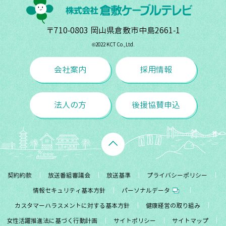
〒710-0803 岡山県倉敷市中島2661-1
©︎2022 KCT Co.,Ltd.
会社案内
採用情報
法人の方
後援協賛申込
契約約款
放送番組審議会
放送基準
プライバシーポリシー
情報セキュリティ基本方針
パーソナルデータ
カスタマーハラスメントに対する基本方針
健康経営の取り組み
女性活躍推進法に基づく行動計画
サイトポリシー
サイトマップ