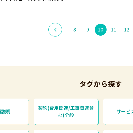
8
9
10
11
12
タグから探す
契約(費用関連/工事関連含
語説明
サービ
む)全般