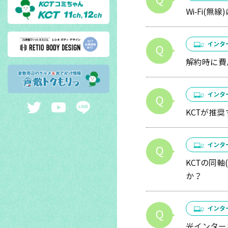
Wi-Fi(
インタ
解約時に費
インタ
KCTが推
インタ
KCTの同
か？
インタ
光インター