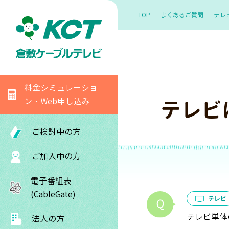
TOP
よくあるご質問
テレ
料金シミュレーショ
ン・Web申し込み
テレビ
ご検討中の方
ご加入中の方
電子番組表
(CableGate)
テレビ
テレビ単体
法人の方