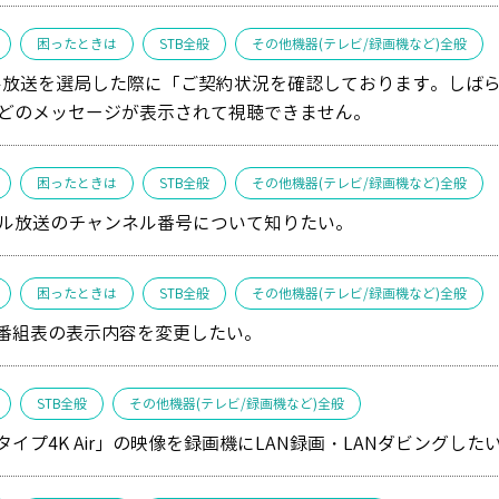
困ったときは
STB全般
その他機器(テレビ/録画機など)全般
ル放送を選局した際に「ご契約状況を確認しております。しば
どのメッセージが表示されて視聴できません。
困ったときは
STB全般
その他機器(テレビ/録画機など)全般
ル放送のチャンネル番号について知りたい。
困ったときは
STB全般
その他機器(テレビ/録画機など)全般
子番組表の表示内容を変更したい。
STB全般
その他機器(テレビ/録画機など)全般
タイプ4K Air」の映像を録画機にLAN録画・LANダビングした