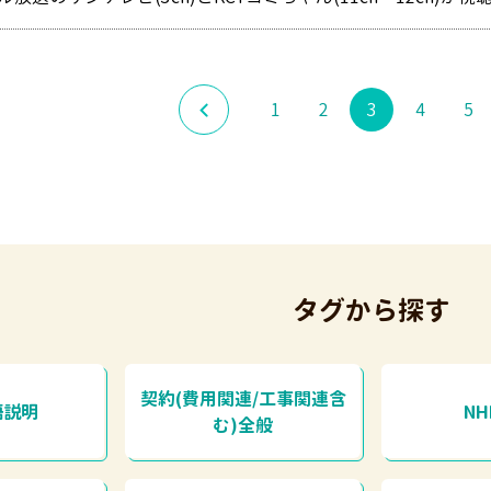
1
2
3
4
5
タグから探す
契約(費用関連/工事関連含
語説明
N
む)全般