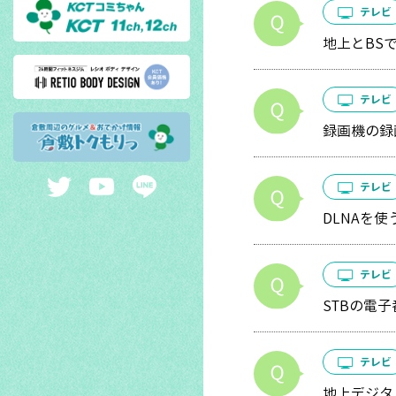
テレビ
地上とBS
テレビ
録画機の録
テレビ
DLNAを
テレビ
STBの電
テレビ
地上デジタル