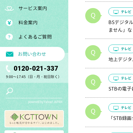
サービス案内
テレビ
BSデジタ
料金案内
ません」な
よくあるご質問
テレビ
お問い合わせ
地上デジタ
0120-021-337
9:00～17:45（日・月・祝日除く）
テレビ
STBの電
powered by Yahoo! JAPAN
テレビ
「STB録画