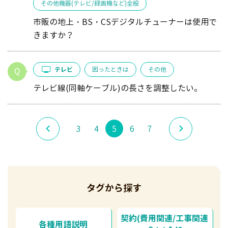
その他機器(テレビ/録画機など)全般
市販の地上・BS・CSデジタルチューナーは使用で
きますか？
テレビ
困ったときは
その他
テレビ線(同軸ケーブル)の長さを調整したい。
3
4
5
6
7
タグから探す
契約(費用関連/工事関連
各種用語説明