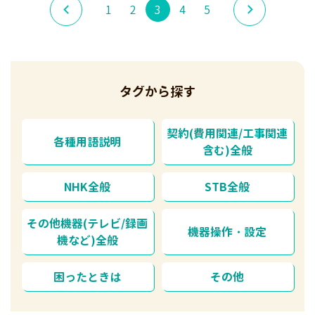
1
2
3
4
5
タグから探す
契約(費用関連/工事関連
各種用語説明
含む)全般
NHK全般
STB全般
その他機器(テレビ/録画
機器操作・設定
機など)全般
困ったときは
その他