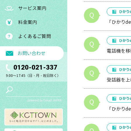
サービス案内
ひかり
「ひかりd
料金案内
よくあるご質問
ひかり
電話機を移
お問い合わせ
0120-021-337
ひかり
9:00～17:45（日・月・祝日除く）
受話器を上
ひかり
powered by Yahoo! JAPAN
「ひかりd
ひかり