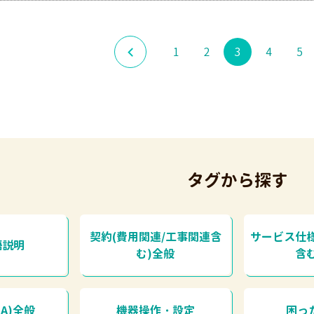
1
2
3
4
5
タグから探す
契約(費用関連/工事関連含
サービス仕
語説明
む)全般
含
A)全般
機器操作・設定
困っ