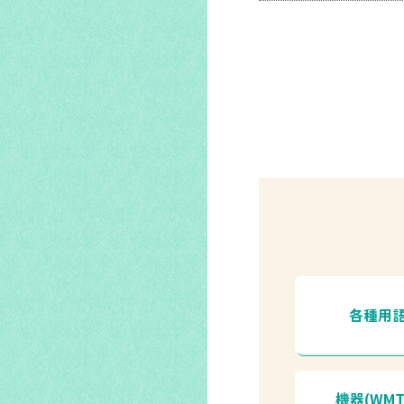
各種用
機器(WMT