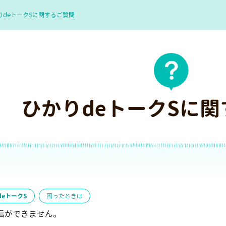
りdeトークSに関するご質問
ひかりdeトークSに
deトークS
困ったときは
受信ができません。