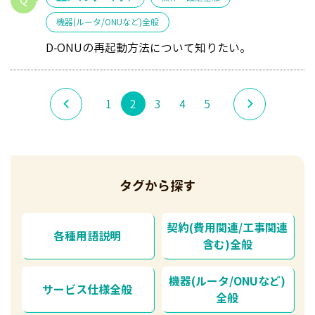
機器(ルータ/ONUなど)全般
D-ONUの再起動方法について知りたい。
1
2
3
4
5
タグから探す
契約(費用関連/工事関連
各種用語説明
含む)全般
機器(ルータ/ONUなど)
サービス仕様全般
全般